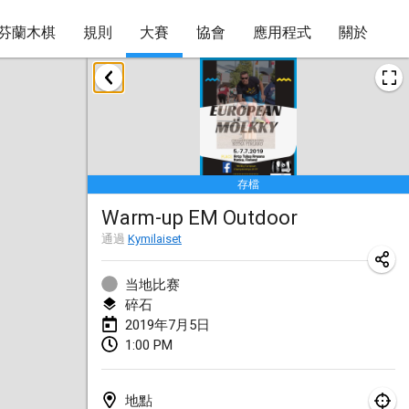
芬蘭木棋
規則
大賽
協會
應用程式
關於
2019年1月
New Year's Throw Mölkky
2019年1月1日
|
捷克共和國
存檔
Tournoi Mixte ASPTTOM
Warm-up EM Outdoor
2019年1月20日
|
法國
通過
Kymilaiset
Tournoi d'Hiver
2019年1月26日
|
法國
当地比赛
碎石
Liekki Cup
2019年7月5日
1:00 PM
2019年1月26日
|
芬蘭
Tournoi de Mölkky - Lesfous Dubâtonvaigeois
地點