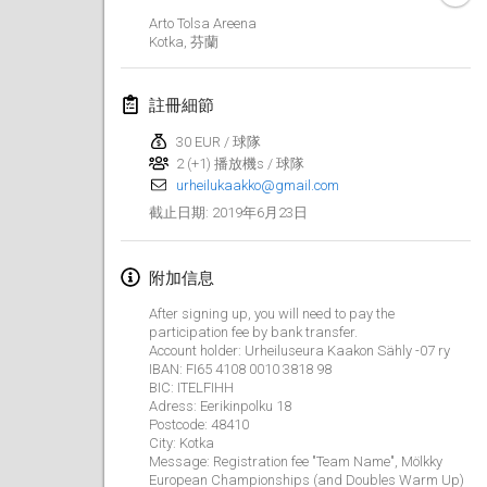
2019年1月26日
|
法國
Arto Tolsa Areena
Kotka
,
芬蘭
2019年2月
註冊細節
Kotka Mölkky Open Indoor
2019年2月2日
|
芬蘭
30 EUR / 球隊
2 (+1) 播放機s / 球隊
urheilukaakko@gmail.com
Lumi Mölkky
2019年6月23日
截止日期
:
2019年2月9日
|
芬蘭
Tournoi de la St Valentin
附加信息
2019年2月9日
|
法國
After signing up, you will need to pay the
participation fee by bank transfer.
OTH
Account holder: Urheiluseura Kaakon Sähly -07 ry
IBAN: FI65 4108 0010 3818 98
2019年2月16日
|
芬蘭
BIC: ITELFIHH
Adress: Eerikinpolku 18
Indoor des Bouchons
Postcode: 48410
City: Kotka
2019年2月16日
|
法國
Message: Registration fee "Team Name", Mölkky
European Championships (and Doubles Warm Up)