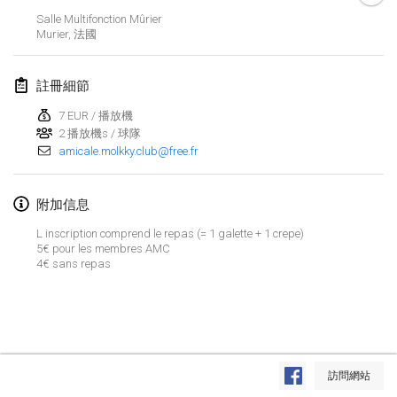
2019年1月26日
|
法國
Salle Multifonction Mûrier
Murier
,
法國
2019年2月
註冊細節
Kotka Mölkky Open Indoor
2019年2月2日
|
芬蘭
7 EUR / 播放機
2 播放機s / 球隊
amicale.molkky.club@free.fr
Lumi Mölkky
2019年2月9日
|
芬蘭
附加信息
Tournoi de la St Valentin
L inscription comprend le repas (= 1 galette + 1 crepe)
2019年2月9日
|
法國
5€ pour les membres AMC
4€ sans repas
OTH
2019年2月16日
|
芬蘭
Indoor des Bouchons
显示列表
2019年2月16日
|
法國
訪問網站
显示
231
个
由
Mölkk Your World
策划