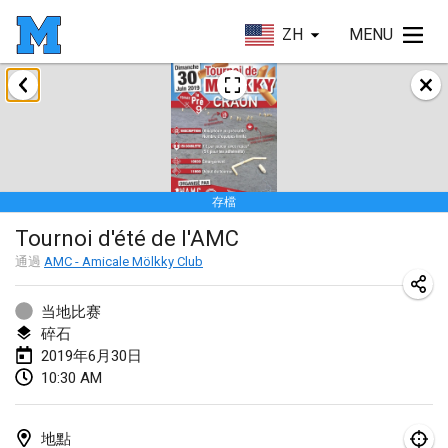
ZH
MENU
2019年1月
New Year's Throw Mölkky
2019年1月1日
|
捷克共和國
存檔
Tournoi Mixte ASPTTOM
Tournoi d'été de l'AMC
2019年1月20日
|
法國
通過
AMC - Amicale Mölkky Club
Tournoi d'Hiver
2019年1月26日
|
法國
当地比赛
碎石
Liekki Cup
2019年6月30日
10:30 AM
2019年1月26日
|
芬蘭
Tournoi de Mölkky - Lesfous Dubâtonvaigeois
地點