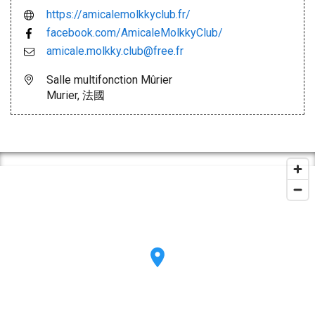
https://amicalemolkkyclub.fr/
facebook.com/AmicaleMolkkyClub/
amicale.molkky.club@free.fr
Salle multifonction Mûrier
Murier, 法國