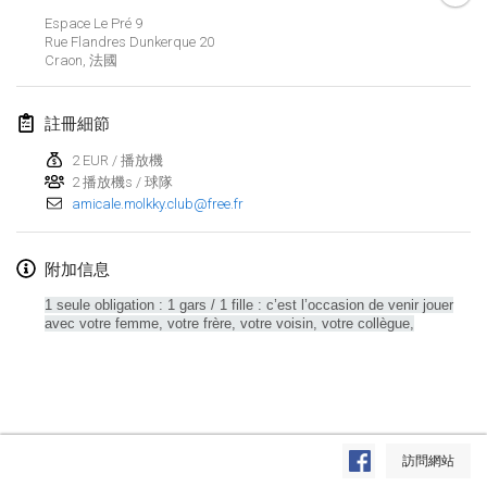
2020年1月19日
|
法國
Espace Le Pré 9
Rue Flandres Dunkerque
20
Tournoi d'Hiver
Craon
,
法國
2020年1月25日
|
法國
註冊細節
Tournoi de Mölkky - Lesfous Dubâtonvaigeois
2020年1月25日
|
法國
2 EUR / 播放機
2 播放機s / 球隊
amicale.molkky.club@free.fr
2020年2月
Open de l'Ourse
附加信息
2020年2月1日
|
比利時
1 seule obligation : 1 gars / 1 fille : c’est l’occasion de venir jouer
avec votre femme, votre frère, votre voisin, votre collègue,
Möl'Krêpes
2020年2月1日
|
法國
Liekki Cup
显示列表
2020年2月1日
|
芬蘭
訪問網站
显示
166
个
由
Mölkk Your World
策划