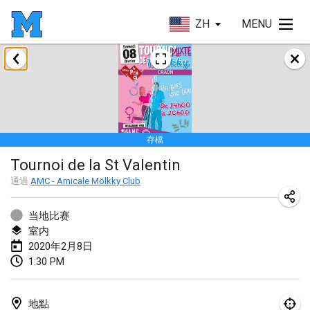
ZH
MENU
2020年1月
New Year's Throw Mölkky
2020年1月1日
|
捷克共和國
存檔
Tournoi Mixte ASPTTOM
Tournoi de la St Valentin
2020年1月11日
|
法國
通過
AMC - Amicale Mölkky Club
Morukku tama League
2020年1月12日
|
日本
当地比赛
室内
Ystävyysturnaus
2020年2月8日
1:30 PM
2020年1月18日
|
芬蘭
Individuel du Garo
地點