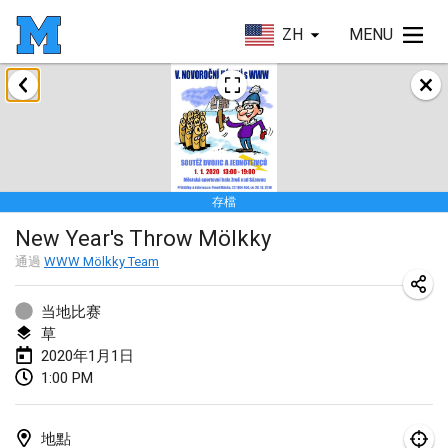
ZH
MENU
2020年1月
New Year's Throw Mölkky
2020年1月1日
|
捷克共和國
存檔
Tournoi Mixte ASPTTOM
New Year's Throw Mölkky
2020年1月11日
|
法國
通過
WWW Mölkky Team
Morukku tama League
2020年1月12日
|
日本
当地比赛
草
Ystävyysturnaus
2020年1月1日
1:00 PM
2020年1月18日
|
芬蘭
Individuel du Garo
地點