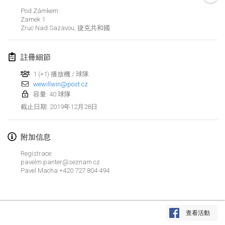
2020年1月19日
|
法國
Pod Zámkem
Zamek
1
Tournoi d'Hiver
Zruc Nad Sazavou
,
捷克共和國
2020年1月25日
|
法國
註冊細節
Tournoi de Mölkky - Lesfous Dubâtonvaigeois
2020年1月25日
|
法國
1 (+1) 播放機 / 球隊
wewillwin@post.cz
容量: 40 球隊
2020年2月
2019年12月28日
截止日期
:
Open de l'Ourse
2020年2月1日
|
比利時
附加信息
Registrace:
Möl'Krêpes
pavelm.panter@seznam.cz
Pavel Macha +420 727 804 494
2020年2月1日
|
法國
Liekki Cup
显示列表
2020年2月1日
|
芬蘭
查看活動
显示
166
个
由
Mölkk Your World
策划