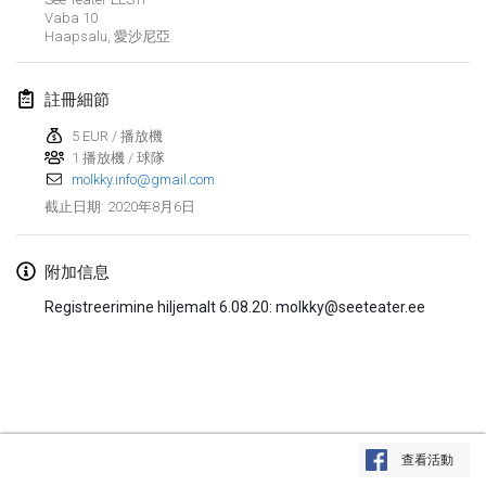
2020年1月19日
|
法國
Vaba
10
Haapsalu
,
愛沙尼亞
Tournoi d'Hiver
2020年1月25日
|
法國
註冊細節
Tournoi de Mölkky - Lesfous Dubâtonvaigeois
5 EUR / 播放機
2020年1月25日
1 播放機 / 球隊
|
法國
molkky.info@gmail.com
2020年8月6日
截止日期
:
2020年2月
Open de l'Ourse
附加信息
2020年2月1日
|
比利時
Registreerimine hiljemalt 6.08.20: molkky@seeteater.ee
Möl'Krêpes
2020年2月1日
|
法國
Liekki Cup
显示列表
2020年2月1日
|
芬蘭
查看活動
显示
166
个
由
Mölkk Your World
策划