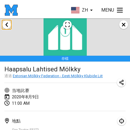
ZH
MENU
2020年1月
New Year's Throw Mölkky
2020年1月1日
|
捷克共和國
存檔
Tournoi Mixte ASPTTOM
Haapsalu Lahtised Mölkky
2020年1月11日
|
法國
通過
Estonian Mölkky Federation - Eesti Mölkky Klubide Liit
Morukku tama League
2020年1月12日
|
日本
当地比赛
2020年8月9日
Ystävyysturnaus
11:00 AM
2020年1月18日
|
芬蘭
地點
Individuel du Garo
See Teater EESTI