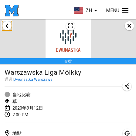
ZH
MENU
2020年1月
New Year's Throw Mölkky
2020年1月1日
|
捷克共和國
存檔
Tournoi Mixte ASPTTOM
Warszawska Liga Mölkky
2020年1月11日
|
法國
通過
Dwunastka Warszawa
Morukku tama League
2020年1月12日
|
日本
当地比赛
草
Ystävyysturnaus
2020年9月12日
2:00 PM
2020年1月18日
|
芬蘭
Individuel du Garo
地點