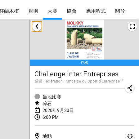
芬蘭木棋
規則
大賽
協會
應用程式
關於
2020年1月
New Year's Throw Mölkky
2020年1月1日
|
捷克共和國
存檔
Tournoi Mixte ASPTTOM
Challenge inter Entreprises
2020年1月11日
|
法國
通過
Fédération Francaise du Sport d'Entreprise
Morukku tama League
2020年1月12日
|
日本
当地比赛
碎石
Ystävyysturnaus
2020年9月30日
6:00 PM
2020年1月18日
|
芬蘭
Individuel du Garo
地點