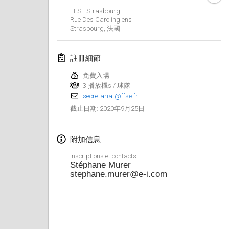
2020年1月19日
|
法國
FFSE Strasbourg
Rue Des Carolingiens
Tournoi d'Hiver
Strasbourg
,
法國
2020年1月25日
|
法國
註冊細節
Tournoi de Mölkky - Lesfous Dubâtonvaigeois
2020年1月25日
|
法國
免費入場
3 播放機s / 球隊
secretariat@ffse.fr
2020年2月
2020年9月25日
截止日期
:
Open de l'Ourse
2020年2月1日
|
比利時
附加信息
Inscriptions et contacts:
Möl'Krêpes
Stéphane Murer
stephane.murer@e-i.com
2020年2月1日
|
法國
Liekki Cup
2020年2月1日
|
芬蘭