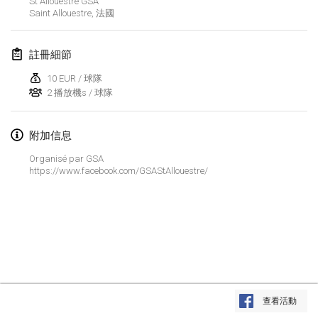
St Allouestre GSA
2020年1月19日
|
法國
Saint Allouestre
,
法國
Tournoi d'Hiver
2020年1月25日
|
法國
註冊細節
10 EUR / 球隊
Tournoi de Mölkky - Lesfous Dubâtonvaigeois
2 播放機s / 球隊
2020年1月25日
|
法國
附加信息
2020年2月
Organisé par GSA
https://www.facebook.com/GSAStAllouestre/
Open de l'Ourse
2020年2月1日
|
比利時
Möl'Krêpes
2020年2月1日
|
法國
Liekki Cup
显示列表
2020年2月1日
|
芬蘭
查看活動
显示
166
个
由
Mölkk Your World
策划