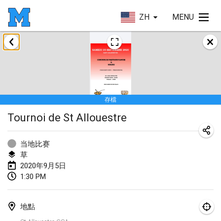
ZH
MENU
2020年1月
New Year's Throw Mölkky
2020年1月1日
|
捷克共和國
存檔
Tournoi Mixte ASPTTOM
Tournoi de St Allouestre
2020年1月11日
|
法國
Morukku tama League
当地比赛
2020年1月12日
|
日本
草
2020年9月5日
Ystävyysturnaus
1:30 PM
2020年1月18日
|
芬蘭
地點
Individuel du Garo