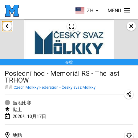
ZH
MENU
2020年1月
New Year's Throw Mölkky
2020年1月1日
|
捷克共和國
存檔
Tournoi Mixte ASPTTOM
Poslední hod - Memoriál RS - The last
2020年1月11日
|
法國
TRHOW
Morukku tama League
通過
Czech Mölkky Federation - Český svaz Mölkky
2020年1月12日
|
日本
当地比赛
Ystävyysturnaus
黏土
2020年10月17日
2020年1月18日
|
芬蘭
Individuel du Garo
地點