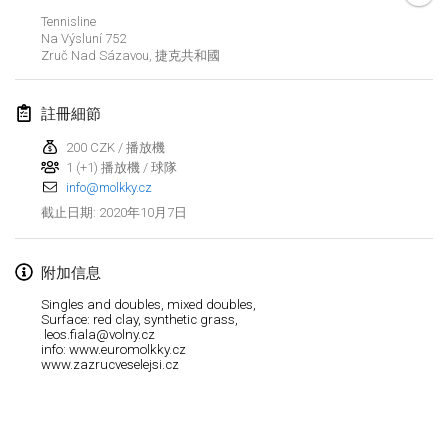
2020年1月19日
|
法國
Tennisline
Na Výsluní 752
Tournoi d'Hiver
Zruč Nad Sázavou
,
捷克共和國
2020年1月25日
|
法國
註冊細節
Tournoi de Mölkky - Lesfous Dubâtonvaigeois
2020年1月25日
|
法國
200 CZK / 播放機
1 (+1) 播放機 / 球隊
info@molkky.cz
2020年2月
2020年10月7日
截止日期
:
Open de l'Ourse
2020年2月1日
|
比利時
附加信息
Singles and doubles, mixed doubles,
Möl'Krêpes
Surface: red clay, synthetic grass,
leos.fiala@volny.cz
2020年2月1日
|
法國
info: www.euromolkky.cz
www.zazrucveselejsi.cz
Liekki Cup
显示列表
2020年2月1日
|
芬蘭
显示
166
个
由
Mölkk Your World
策划