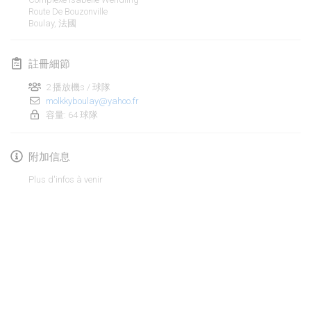
2020年1月19日
|
法國
Route De Bouzonville
Boulay
,
法國
Tournoi d'Hiver
2020年1月25日
|
法國
註冊細節
Tournoi de Mölkky - Lesfous Dubâtonvaigeois
2 播放機s / 球隊
2020年1月25日
molkkyboulay@yahoo.fr
|
法國
容量: 64 球隊
2020年2月
附加信息
Open de l'Ourse
Plus d'infos à venir
2020年2月1日
|
比利時
Möl'Krêpes
2020年2月1日
|
法國
Liekki Cup
显示列表
2020年2月1日
|
芬蘭
显示
166
个
由
Mölkk Your World
策划