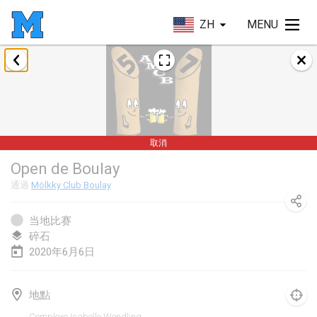
ZH
MENU
2020年1月
New Year's Throw Mölkky
2020年1月1日
|
捷克共和國
取消
Tournoi Mixte ASPTTOM
Open de Boulay
2020年1月11日
|
法國
通過
Mölkky Club Boulay
Morukku tama League
2020年1月12日
|
日本
当地比赛
碎石
Ystävyysturnaus
2020年6月6日
2020年1月18日
|
芬蘭
地點
Individuel du Garo
Complexe Isabelle Wendling