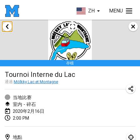
ZH
MENU
2020年1月
New Year's Throw Mölkky
2020年1月1日
|
捷克共和國
存檔
Tournoi Mixte ASPTTOM
Tournoi Interne du Lac
2020年1月11日
|
法國
通過
Mölkky Lac et Montagne
Morukku tama League
2020年1月12日
|
日本
当地比赛
室内 - 碎石
Ystävyysturnaus
2020年2月16日
2:00 PM
2020年1月18日
|
芬蘭
Individuel du Garo
地點