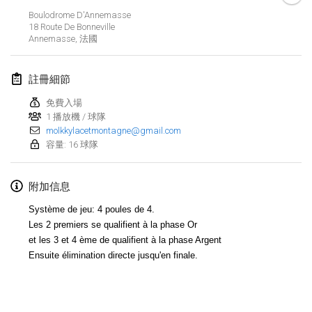
2020年1月19日
|
法國
Boulodrome D'Annemasse
18 Route De Bonneville
Tournoi d'Hiver
Annemasse
,
法國
2020年1月25日
|
法國
註冊細節
Tournoi de Mölkky - Lesfous Dubâtonvaigeois
2020年1月25日
|
法國
免費入場
1 播放機 / 球隊
molkkylacetmontagne@gmail.com
2020年2月
容量: 16 球隊
Open de l'Ourse
附加信息
2020年2月1日
|
比利時
Système de jeu: 4 poules de 4.
Möl'Krêpes
Les 2 premiers se qualifient à la phase Or
2020年2月1日
|
法國
et les 3 et 4 ème de qualifient à la phase Argent
Ensuite élimination directe jusqu'en finale.
Liekki Cup
显示列表
2020年2月1日
|
芬蘭
显示
166
个
由
Mölkk Your World
策划