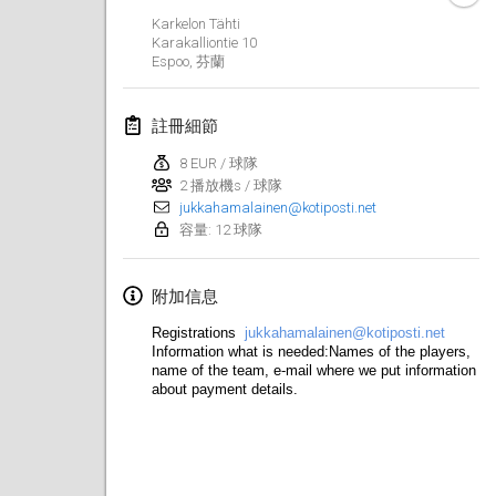
2020年1月19日
|
法國
Karkelon Tähti
Karakalliontie
10
Tournoi d'Hiver
Espoo
,
芬蘭
2020年1月25日
|
法國
註冊細節
Tournoi de Mölkky - Lesfous Dubâtonvaigeois
2020年1月25日
|
法國
8 EUR / 球隊
2 播放機s / 球隊
jukkahamalainen@kotiposti.net
2020年2月
容量: 12 球隊
Open de l'Ourse
附加信息
2020年2月1日
|
比利時
Registrations
jukkahamalainen@kotiposti.net
Möl'Krêpes
Information what is needed:Names of the players,
name of the team, e-mail where we put information
2020年2月1日
|
法國
about payment details.
Liekki Cup
2020年2月1日
|
芬蘭