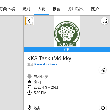
芬蘭木棋
規則
大賽
協會
應用程式
關於
2020年1月
New Year's Throw Mölkky
2020年1月1日
|
捷克共和國
存檔
Tournoi Mixte ASPTTOM
KKS TaskuMölkky
2020年1月11日
|
法國
通過
Karakallio-Seura
Morukku tama League
2020年1月12日
|
日本
当地比赛
室内
Ystävyysturnaus
2020年3月26日
5:30 PM
2020年1月18日
|
芬蘭
Individuel du Garo
地點