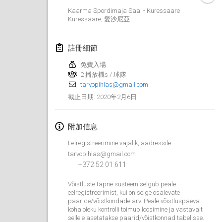
2020年1月19日
|
法國
Kaarma Spordimaja Saal - Kuressaare
Kuressaare
,
愛沙尼亞
Tournoi d'Hiver
2020年1月25日
|
法國
註冊細節
Tournoi de Mölkky - Lesfous Dubâtonvaigeois
免費入場
2020年1月25日
|
法國
2 播放機s / 球隊
tarvopihlas@gmail.com
2020年2月6日
截止日期
:
2020年2月
Open de l'Ourse
附加信息
2020年2月1日
|
比利時
Eelregistreerimine vajalik, aadressile
tarvopihlas@gmail.com
Möl'Krêpes
+372 52 01 611
2020年2月1日
|
法國
Võistluste täpne süsteem selgub peale
eelregistreerimist, kui on selge osalevate
Liekki Cup
paaride/võistkondade arv. Peale võistluspäeva
2020年2月1日
|
芬蘭
kohaloleku kontrolli toimub loosimine ja vastavalt
sellele asetatakse paarid/võistkonnad tabelisse.