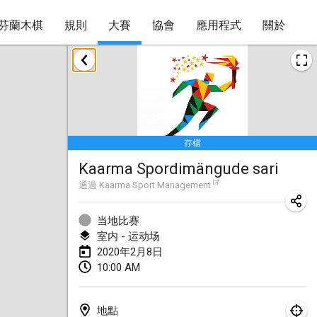
芬蘭木棋
規則
大賽
協會
應用程式
關於
2020年1月
New Year's Throw Mölkky
2020年1月1日
|
捷克共和國
存檔
Tournoi Mixte ASPTTOM
Kaarma Spordimängude sari
2020年1月11日
|
法國
通過
Kaarma Sport Management
Morukku tama League
2020年1月12日
|
日本
当地比赛
室内 - 运动场
Ystävyysturnaus
2020年2月8日
10:00 AM
2020年1月18日
|
芬蘭
Individuel du Garo
地點