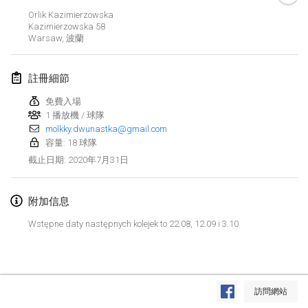
2020年1月19日
|
法國
Orlik Kazimierzowska
Kazimierzowska
58
Tournoi d'Hiver
Warsaw
,
波蘭
2020年1月25日
|
法國
註冊細節
Tournoi de Mölkky - Lesfous Dubâtonvaigeois
2020年1月25日
|
法國
免費入場
1 播放機 / 球隊
molkky.dwunastka@gmail.com
2020年2月
容量: 18 球隊
2020年7月31日
截止日期
:
Open de l'Ourse
2020年2月1日
|
比利時
附加信息
Möl'Krêpes
Wstępne daty następnych kolejek to 22.08, 12.09 i 3.10
2020年2月1日
|
法國
Liekki Cup
显示列表
2020年2月1日
|
芬蘭
訪問網站
显示
166
个
由
Mölkk Your World
策划