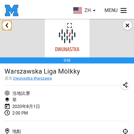
ZH
MENU
2020年1月
New Year's Throw Mölkky
2020年1月1日
|
捷克共和國
存檔
Tournoi Mixte ASPTTOM
Warszawska Liga Mölkky
2020年1月11日
|
法國
通過
Dwunastka Warszawa
Morukku tama League
2020年1月12日
|
日本
当地比赛
草
Ystävyysturnaus
2020年8月1日
2:00 PM
2020年1月18日
|
芬蘭
Individuel du Garo
地點