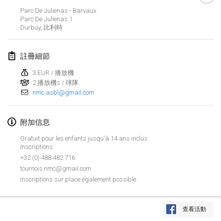
2020年1月19日
|
法國
Parc De Julienas - Barvaux
Parc De Julienas
1
Tournoi d'Hiver
Durbuy
,
比利時
2020年1月25日
|
法國
註冊細節
Tournoi de Mölkky - Lesfous Dubâtonvaigeois
2020年1月25日
|
法國
3 EUR / 播放機
2 播放機s / 球隊
nmc.asbl@gmail.com
2020年2月
Open de l'Ourse
附加信息
2020年2月1日
|
比利時
Gratuit pour les enfants jusqu'à 14 ans inclus
Inscriptions:
Möl'Krêpes
+32 (0) 488 482 716
2020年2月1日
|
法國
tournois.nmc@gmail.com
Inscriptions sur place également possible
Liekki Cup
显示列表
2020年2月1日
|
芬蘭
查看活動
显示
166
个
由
Mölkk Your World
策划