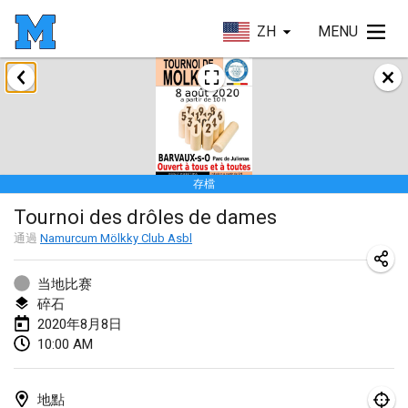
ZH
MENU
2020年1月
New Year's Throw Mölkky
2020年1月1日
|
捷克共和國
存檔
Tournoi Mixte ASPTTOM
Tournoi des drôles de dames
2020年1月11日
|
法國
通過
Namurcum Mölkky Club Asbl
Morukku tama League
2020年1月12日
|
日本
当地比赛
碎石
Ystävyysturnaus
2020年8月8日
10:00 AM
2020年1月18日
|
芬蘭
Individuel du Garo
地點