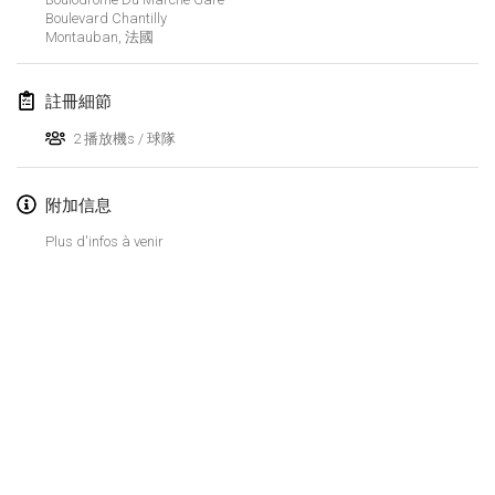
2020年1月19日
|
法國
Boulevard Chantilly
Montauban
,
法國
Tournoi d'Hiver
2020年1月25日
|
法國
註冊細節
Tournoi de Mölkky - Lesfous Dubâtonvaigeois
2 播放機s / 球隊
2020年1月25日
|
法國
附加信息
2020年2月
Plus d'infos à venir
Open de l'Ourse
2020年2月1日
|
比利時
Möl'Krêpes
2020年2月1日
|
法國
Liekki Cup
显示列表
2020年2月1日
|
芬蘭
显示
166
个
由
Mölkk Your World
策划