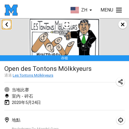
ZH
MENU
2020年1月
New Year's Throw Mölkky
2020年1月1日
|
捷克共和國
存檔
Tournoi Mixte ASPTTOM
Open des Tontons Mölkkyeurs
2020年1月11日
|
法國
通過
Les Tontons Mölkkyeurs
Morukku tama League
2020年1月12日
|
日本
当地比赛
室内 - 碎石
Ystävyysturnaus
2020年5月24日
2020年1月18日
|
芬蘭
地點
Individuel du Garo
Boulodrome Du Marché Gare