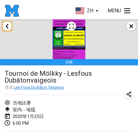
ZH
MENU
2020年1月
New Year's Throw Mölkky
2020年1月1日
|
捷克共和國
存檔
Tournoi Mixte ASPTTOM
Tournoi de Mölkky - Lesfous
2020年1月11日
|
法國
Dubâtonvaigeois
Morukku tama League
通過
Les Fous Du Bâton Vaigeois
2020年1月12日
|
日本
当地比赛
Ystävyysturnaus
室内 - 地毯
2020年1月25日
2020年1月18日
|
芬蘭
6:00 PM
Individuel du Garo