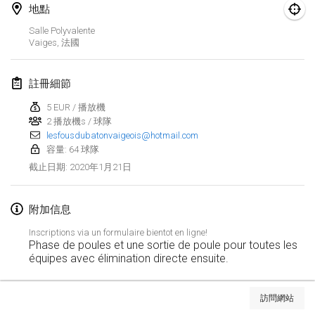
2020年1月19日
|
法國
地點
Salle Polyvalente
Tournoi d'Hiver
Vaiges
,
法國
2020年1月25日
|
法國
註冊細節
Tournoi de Mölkky - Lesfous Dubâtonvaigeois
2020年1月25日
|
法國
5 EUR / 播放機
2 播放機s / 球隊
lesfousdubatonvaigeois@hotmail.com
2020年2月
容量: 64 球隊
2020年1月21日
截止日期
:
Open de l'Ourse
2020年2月1日
|
比利時
附加信息
Möl'Krêpes
Inscriptions via un formulaire bientot en ligne!
2020年2月1日
|
法國
Phase de poules et une sortie de poule pour toutes les
équipes avec élimination directe ensuite.
Liekki Cup
显示列表
2020年2月1日
|
芬蘭
訪問網站
显示
166
个
由
Mölkk Your World
策划