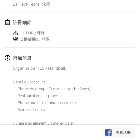
2020年1月19日
|
法國
La Haye-Pesnel
,
法國
Tournoi d'Hiver
註冊細節
2020年1月25日
|
法國
10 EUR / 球隊
Tournoi de Mölkky - Lesfous Dubâtonvaigeois
2 播放機s / 球隊
2020年1月25日
|
法國
附加信息
2020年2月
Organisé par l ESH Handball.
Open de l'Ourse
Détail du concours :
2020年2月1日
|
比利時
Phase de groupe (3 parties par binômes)
Restauration sur place
Möl'Krêpes
Phase finale à élimination directe
2020年2月1日
|
法國
Remise des lots
Liekki Cup
Il y aura également un atelier palet.
显示列表
2020年2月1日
|
芬蘭
Inscription possible dès maintenant par message Facebook à Louis
查看活動
DUQUESNEY, ou au 07 50 42 39 32 (à partir de 18h en semaine)
显示
166
个
由
Mölkk Your World
策划