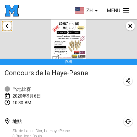
ZH
MENU
2020年1月
New Year's Throw Mölkky
2020年1月1日
|
捷克共和國
存檔
Tournoi Mixte ASPTTOM
Concours de la Haye-Pesnel
2020年1月11日
|
法國
Morukku tama League
当地比赛
2020年1月12日
|
日本
2020年9月6日
10:30 AM
Ystävyysturnaus
2020年1月18日
|
芬蘭
地點
Individuel du Garo
Stade Lanos Dior, La Haye Pesnel
3 Rue Jean Bouin