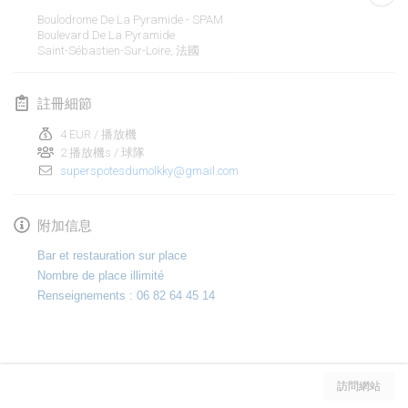
2020年1月19日
|
法國
Boulodrome De La Pyramide - SPAM
Boulevard De La Pyramide
Tournoi d'Hiver
Saint-Sébastien-Sur-Loire
,
法國
2020年1月25日
|
法國
註冊細節
Tournoi de Mölkky - Lesfous Dubâtonvaigeois
2020年1月25日
|
法國
4 EUR / 播放機
2 播放機s / 球隊
superspotesdumolkky@gmail.com
2020年2月
Open de l'Ourse
附加信息
2020年2月1日
|
比利時
Bar et restauration sur place
Nombre de place illimité
Möl'Krêpes
Renseignements : 06 82 64 45 14
2020年2月1日
|
法國
Liekki Cup
显示列表
2020年2月1日
|
芬蘭
訪問網站
显示
166
个
由
Mölkk Your World
策划