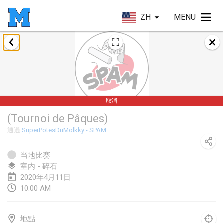
ZH
MENU
2020年1月
New Year's Throw Mölkky
2020年1月1日
|
捷克共和國
取消
Tournoi Mixte ASPTTOM
(Tournoi de Pâques)
2020年1月11日
|
法國
通過
SuperPotesDuMölkky - SPAM
Morukku tama League
2020年1月12日
|
日本
当地比赛
室内 - 碎石
Ystävyysturnaus
2020年4月11日
10:00 AM
2020年1月18日
|
芬蘭
Individuel du Garo
地點