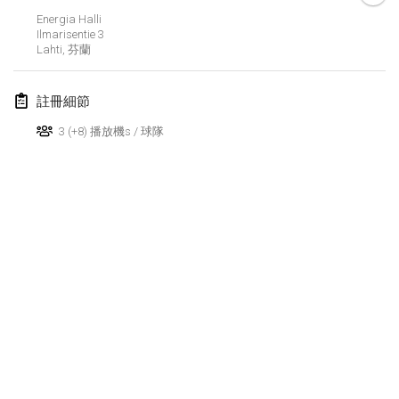
2020年1月19日
|
法國
Energia Halli
Ilmarisentie
3
Tournoi d'Hiver
Lahti
,
芬蘭
2020年1月25日
|
法國
註冊細節
Tournoi de Mölkky - Lesfous Dubâtonvaigeois
2020年1月25日
|
法國
3 (+8) 播放機s / 球隊
2020年2月
Open de l'Ourse
2020年2月1日
|
比利時
Möl'Krêpes
2020年2月1日
|
法國
Liekki Cup
显示列表
2020年2月1日
|
芬蘭
显示
166
个
由
Mölkk Your World
策划