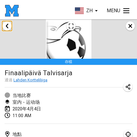
ZH
MENU
2020年1月
New Year's Throw Mölkky
2020年1月1日
|
捷克共和國
存檔
Tournoi Mixte ASPTTOM
Finaalipäivä Talvisarja
2020年1月11日
|
法國
通過
Lahden Kortteliliiga
Morukku tama League
2020年1月12日
|
日本
当地比赛
室内 - 运动场
Ystävyysturnaus
2020年4月4日
11:00 AM
2020年1月18日
|
芬蘭
Individuel du Garo
地點