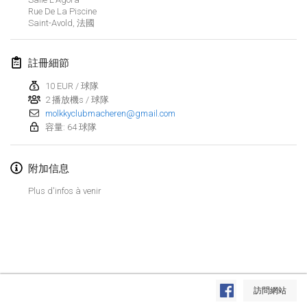
2020年1月19日
|
法國
Rue De La Piscine
Saint-Avold
,
法國
Tournoi d'Hiver
2020年1月25日
|
法國
註冊細節
Tournoi de Mölkky - Lesfous Dubâtonvaigeois
10 EUR / 球隊
2020年1月25日
2 播放機s / 球隊
|
法國
molkkyclubmacheren@gmail.com
容量: 64 球隊
2020年2月
附加信息
Open de l'Ourse
2020年2月1日
|
比利時
Plus d'infos à venir
Möl'Krêpes
2020年2月1日
|
法國
Liekki Cup
显示列表
2020年2月1日
|
芬蘭
訪問網站
显示
166
个
由
Mölkk Your World
策划