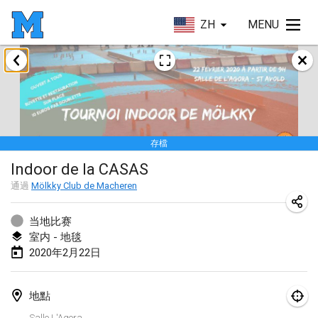
ZH
MENU
2020年1月
New Year's Throw Mölkky
2020年1月1日
|
捷克共和國
存檔
Tournoi Mixte ASPTTOM
Indoor de la CASAS
2020年1月11日
|
法國
通過
Mölkky Club de Macheren
Morukku tama League
2020年1月12日
|
日本
当地比赛
室内 - 地毯
Ystävyysturnaus
2020年2月22日
2020年1月18日
|
芬蘭
地點
Individuel du Garo
Salle L'Agora