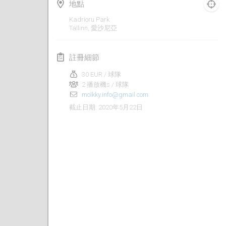
2020年1月19日
|
法國
地點
Kadrioru Park
Tournoi d'Hiver
Tallinn
,
愛沙尼亞
2020年1月25日
|
法國
註冊細節
Tournoi de Mölkky - Lesfous Dubâtonvaigeois
2020年1月25日
|
法國
30 EUR / 球隊
2 播放機s / 球隊
molkky.info@gmail.com
2020年2月
2020年5月22日
截止日期
:
Open de l'Ourse
2020年2月1日
|
比利時
Möl'Krêpes
2020年2月1日
|
法國
Liekki Cup
2020年2月1日
|
芬蘭