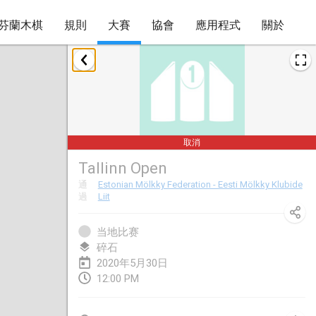
芬蘭木棋
規則
大賽
協會
應用程式
關於
2020年1月
New Year's Throw Mölkky
2020年1月1日
|
捷克共和國
取消
Tournoi Mixte ASPTTOM
Tallinn Open
2020年1月11日
|
法國
通
Estonian Mölkky Federation - Eesti Mölkky Klubide
過
Liit
Morukku tama League
2020年1月12日
|
日本
当地比赛
碎石
Ystävyysturnaus
2020年5月30日
2020年1月18日
|
芬蘭
12:00 PM
Individuel du Garo