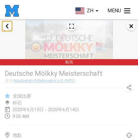
ZH
MENU
2020年1月
New Year's Throw Mölkky
2020年1月1日
|
捷克共和國
取消
Tournoi Mixte ASPTTOM
Deutsche Mölkky Meisterschaft
2020年1月11日
|
法國
通過
Nürnbergin Pölkkyveikot e.V. (NPV)
Morukku tama League
2020年1月12日
|
日本
全国比赛
碎石
Ystävyysturnaus
2020年6月13日 - 2020年6月14日
9:00 AM
2020年1月18日
|
芬蘭
Individuel du Garo
地點