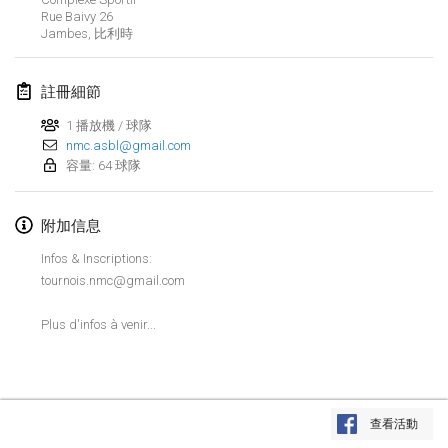
2020年1月19日
|
法國
Rue Baivy
26
Jambes
,
比利時
Tournoi d'Hiver
2020年1月25日
|
法國
註冊細節
Tournoi de Mölkky - Lesfous Dubâtonvaigeois
1 播放機 / 球隊
2020年1月25日
nmc.asbl@gmail.com
|
法國
容量: 64 球隊
2020年2月
附加信息
Open de l'Ourse
Infos & Inscriptions:
2020年2月1日
|
比利時
tournois.nmc@gmail.com
Möl'Krêpes
Plus d'infos à venir...
2020年2月1日
|
法國
Liekki Cup
显示列表
2020年2月1日
|
芬蘭
查看活動
显示
166
个
由
Mölkk Your World
策划