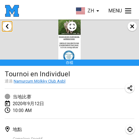
ZH
MENU
2020年1月
New Year's Throw Mölkky
2020年1月1日
|
捷克共和國
存檔
Tournoi Mixte ASPTTOM
Tournoi en Individuel
2020年1月11日
|
法國
通過
Namurcum Mölkky Club Asbl
Morukku tama League
2020年1月12日
|
日本
当地比赛
2020年9月12日
Ystävyysturnaus
10:00 AM
2020年1月18日
|
芬蘭
地點
Individuel du Garo
Complexe Sportif