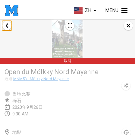
ZH
MENU
2020年1月
New Year's Throw Mölkky
2020年1月1日
|
捷克共和國
取消
Tournoi Mixte ASPTTOM
Open du Mölkky Nord Mayenne
2020年1月11日
|
法國
通過
MNM53 - Mölkky Nord Mayenne
Morukku tama League
2020年1月12日
|
日本
当地比赛
碎石
Ystävyysturnaus
2020年9月26日
9:30 AM
2020年1月18日
|
芬蘭
Individuel du Garo
地點