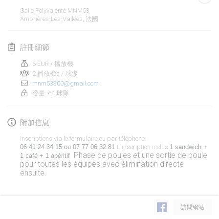
2020年1月19日
|
法國
Salle Polyvalente MNM53
Ambrières-Les-Vallées
,
法國
Tournoi d'Hiver
2020年1月25日
|
法國
註冊細節
Tournoi de Mölkky - Lesfous Dubâtonvaigeois
6 EUR / 播放機
2020年1月25日
|
法國
2 播放機s / 球隊
mnm53300@gmail.com
容量: 64 球隊
2020年2月
Open de l'Ourse
附加信息
2020年2月1日
|
比利時
Inscriptions via le formulaire ou par téléphone:
06 41 24 34 15 ou 07 77 06 32 81 
L'inscription inclus
1 sandwich + 
Phase de poules et une sortie de poule
Möl'Krêpes
1 café + 1 apéritif  
pour toutes les équipes avec élimination directe
2020年2月1日
|
法國
ensuite.
Liekki Cup
显示列表
2020年2月1日
|
芬蘭
訪問網站
显示
166
个
由
Mölkk Your World
策划