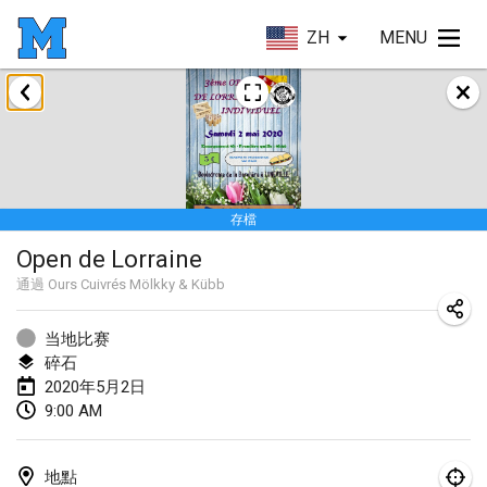
ZH
MENU
2020年1月
New Year's Throw Mölkky
2020年1月1日
|
捷克共和國
存檔
Tournoi Mixte ASPTTOM
Open de Lorraine
2020年1月11日
|
法國
通過
Ours Cuivrés Mölkky & Kübb
Morukku tama League
2020年1月12日
|
日本
当地比赛
碎石
Ystävyysturnaus
2020年5月2日
9:00 AM
2020年1月18日
|
芬蘭
Individuel du Garo
地點