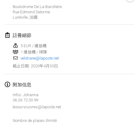
2020年1月19日
|
法國
Boulodrome De La Barollière
Rue Edmond Delorme
Tournoi d'Hiver
Lunéville
,
法國
2020年1月25日
|
法國
註冊細節
Tournoi de Mölkky - Lesfous Dubâtonvaigeois
2020年1月25日
|
法國
5 EUR / 播放機
1 播放機 / 球隊
veldrane@laposte.net
2020年2月
2020年4月30日
截止日期
:
Open de l'Ourse
2020年2月1日
|
比利時
附加信息
Infos: Johanna
Möl'Krêpes
06 36 72 00 99
2020年2月1日
|
法國
lesourscuivres@laposte.net
Nombre de places illimité
Liekki Cup
显示列表
2020年2月1日
|
芬蘭
显示
166
个
由
Mölkk Your World
策划