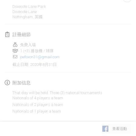
2020年1月19日
|
法國
Dovecote Lane Park
Dovecote Lane
Tournoi d'Hiver
Nottingham
,
英國
2020年1月25日
|
法國
註冊細節
Tournoi de Mölkky - Lesfous Dubâtonvaigeois
2020年1月25日
|
法國
免費入場
1 (+3) 播放機 / 球隊
joefoxon31@gmail.com
2020年2月
2020年8月31日
截止日期
:
Open de l'Ourse
2020年2月1日
|
比利時
附加信息
That day will be held Three (3) national tournaments
Möl'Krêpes
Nationals of 4 players a team
2020年2月1日
|
法國
Nationals of 2 players a team
Nationals of 1 player a team
Liekki Cup
显示列表
You can register separately, via Facebook message, to either one of
2020年2月1日
|
芬蘭
查看活動
these tournaments or the 3 of them
显示
166
个
由
Mölkk Your World
策划