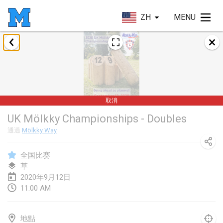
ZH
MENU
2020年1月
New Year's Throw Mölkky
2020年1月1日
|
捷克共和國
取消
Tournoi Mixte ASPTTOM
UK Mölkky Championships - Doubles
2020年1月11日
|
法國
通過
Mölkky Way
Morukku tama League
2020年1月12日
|
日本
全国比赛
草
Ystävyysturnaus
2020年9月12日
11:00 AM
2020年1月18日
|
芬蘭
Individuel du Garo
地點