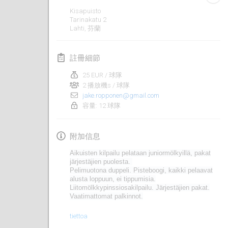
2020年1月19日
|
法國
Kisapuisto
Tarinakatu
2
Tournoi d'Hiver
Lahti
,
芬蘭
2020年1月25日
|
法國
註冊細節
Tournoi de Mölkky - Lesfous Dubâtonvaigeois
2020年1月25日
|
法國
25 EUR / 球隊
2 播放機s / 球隊
jake.ropponen@gmail.com
2020年2月
容量: 12 球隊
Open de l'Ourse
附加信息
2020年2月1日
|
比利時
Aikuisten kilpailu pelataan
juniormölkyillä
, pakat
Möl'Krêpes
järjestäjien puolesta.
Pelimuotona duppeli.
Pisteboogi
, kaikki pelaavat
2020年2月1日
|
法國
alusta loppuun,
ei tippumisia.
Liitomölkkypinssiosakilpailu. Järjestäjien pakat.
Vaatimattomat palkinnot.
Liekki Cup
2020年2月1日
|
芬蘭
tiettoa