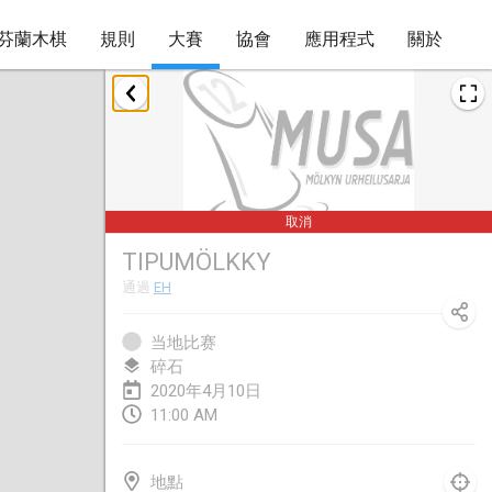
芬蘭木棋
規則
大賽
協會
應用程式
關於
2020年1月
New Year's Throw Mölkky
2020年1月1日
|
捷克共和國
取消
Tournoi Mixte ASPTTOM
TIPUMÖLKKY
2020年1月11日
|
法國
通過
EH
Morukku tama League
2020年1月12日
|
日本
当地比赛
碎石
Ystävyysturnaus
2020年4月10日
11:00 AM
2020年1月18日
|
芬蘭
Individuel du Garo
地點