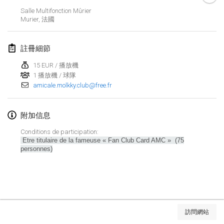
Salle Multifonction Mûrier
Lumi Mölkky
Murier
,
法國
2018年2月3日
|
芬蘭
註冊細節
Tournoi de la St Valentin
2018年2月10日
|
法國
15 EUR / 播放機
1 播放機 / 球隊
amicale.molkky.club@free.fr
Faschings-Mölkky
2018年2月11日
|
德國
附加信息
Rakovnické mölkkování
Conditions de participation:
2018年2月24日
|
捷克共和國
Etre titulaire de la fameuse « Fan Club Card AMC » (75
personnes)
SM HalliMölkky - Finnish Championship
2018年2月24日
|
芬蘭
Tournoi de l'ASSER
显示列表
2018年2月24日
|
法國
訪問網站
显示
243
个
由
Mölkk Your World
策划