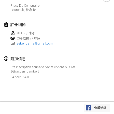
Place Du Centenaire
Lumi Mölkky
Fauroeulx
,
比利時
2018年2月3日
|
芬蘭
註冊細節
Tournoi de la St Valentin
2018年2月10日
|
法國
8 EUR / 球隊
2 播放機s / 球隊
sebenpama@gmail.com
Faschings-Mölkky
2018年2月11日
|
德國
附加信息
Rakovnické mölkkování
Pré inscription souhaité par telephone ou SMS
2018年2月24日
|
捷克共和國
Sébastien Lambert
0472 32 64 01
SM HalliMölkky - Finnish Championship
2018年2月24日
|
芬蘭
Tournoi de l'ASSER
显示列表
2018年2月24日
|
法國
查看活動
显示
243
个
由
Mölkk Your World
策划