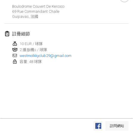
Boulodrome Couvert De Kercoco
Lumi Mölkky
69 Rue Commandant Challe
2018年2月3日
|
芬蘭
Guipavas
,
法國
Tournoi de la St Valentin
註冊細節
2018年2月10日
|
法國
10 EUR / 球隊
2 播放機s / 球隊
Faschings-Mölkky
westmolkkyclub29@gmail.com
2018年2月11日
|
德國
容量: 48 球隊
Rakovnické mölkkování
2018年2月24日
|
捷克共和國
SM HalliMölkky - Finnish Championship
2018年2月24日
|
芬蘭
Tournoi de l'ASSER
显示列表
2018年2月24日
|
法國
訪問網站
显示
243
个
由
Mölkk Your World
策划