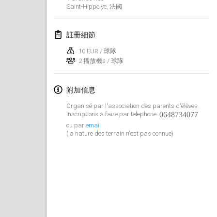
Saint-Hippolye
,
法國
Lumi Mölkky
2018年2月3日
|
芬蘭
註冊細節
Tournoi de la St Valentin
10 EUR / 球隊
2018年2月10日
|
法國
2 播放機s / 球隊
Faschings-Mölkky
附加信息
2018年2月11日
|
德國
Organisé par l'association des parents d'élèves.
Inscriptions a faire par telephone:
0648734077
Rakovnické mölkkování
ou par
email
2018年2月24日
|
捷克共和國
(la nature des terrain n'est pas connue)
SM HalliMölkky - Finnish Championship
2018年2月24日
|
芬蘭
Tournoi de l'ASSER
2018年2月24日
|
法國