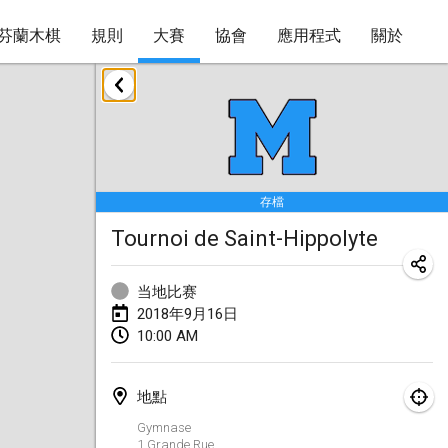
芬蘭木棋
規則
大賽
協會
應用程式
關於
2018年1月
Open des rois de Mölkky
2018年1月21日
|
法國
存檔
Individuel du Garo
Tournoi de Saint-Hippolyte
2018年1月21日
|
法國
Tournoi d'Hiver
当地比赛
2018年1月27日
|
法國
2018年9月16日
10:00 AM
Tournoi de Mölkky - Lesfous Dubâtonvaigeois
2018年1月27日
|
法國
地點
Gymnase
2018年2月
1 Grande Rue