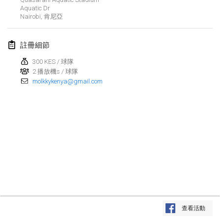
Aquatic Dr
Lumi Mölkky
Nairobi
,
肯尼亞
2018年2月3日
|
芬蘭
註冊細節
Tournoi de la St Valentin
2018年2月10日
|
法國
300 KES / 球隊
2 播放機s / 球隊
molkkykenya@gmail.com
Faschings-Mölkky
2018年2月11日
|
德國
Rakovnické mölkkování
2018年2月24日
|
捷克共和國
SM HalliMölkky - Finnish Championship
2018年2月24日
|
芬蘭
Tournoi de l'ASSER
显示列表
2018年2月24日
|
法國
查看活動
显示
243
个
由
Mölkk Your World
策划