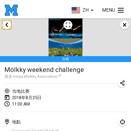
ZH
MENU
2018年1月
Open des rois de Mölkky
2018年1月21日
|
法國
存檔
Individuel du Garo
Mölkky weekend challenge
2018年1月21日
|
法國
通過
Kenya Mölkky Association
Tournoi d'Hiver
2018年1月27日
|
法國
当地比赛
2018年8月25日
Tournoi de Mölkky - Lesfous Dubâtonvaigeois
11:00 AM
2018年1月27日
|
法國
地點
2018年2月
Quasarani Aquatic Stadium