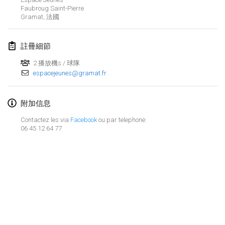
Faubroug Saint-Pierre
Lumi Mölkky
Gramat
,
法國
2018年2月3日
|
芬蘭
註冊細節
Tournoi de la St Valentin
2018年2月10日
|
法國
2 播放機s / 球隊
espacejeunes@gramat.fr
Faschings-Mölkky
2018年2月11日
|
德國
附加信息
Contactez les via
Facebook
ou par telephone:
Rakovnické mölkkování
06 45 12 64 77
2018年2月24日
|
捷克共和國
SM HalliMölkky - Finnish Championship
2018年2月24日
|
芬蘭
Tournoi de l'ASSER
显示列表
2018年2月24日
|
法國
显示
243
个
由
Mölkk Your World
策划