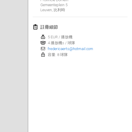
Gemeenteplein
5
Lumi Mölkky
Leuven
,
比利時
2018年2月3日
|
芬蘭
註冊細節
Tournoi de la St Valentin
2018年2月10日
|
法國
5 EUR / 播放機
4 播放機s / 球隊
fredericaerts@hotmail.com
Faschings-Mölkky
容量: 8 球隊
2018年2月11日
|
德國
Rakovnické mölkkování
2018年2月24日
|
捷克共和國
SM HalliMölkky - Finnish Championship
2018年2月24日
|
芬蘭
Tournoi de l'ASSER
2018年2月24日
|
法國