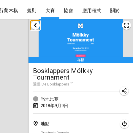
芬蘭木棋
規則
大賽
協會
應用程式
關於
2018年1月
Open des rois de Mölkky
2018年1月21日
|
法國
存檔
Individuel du Garo
Bosklappers Mölkky
2018年1月21日
|
法國
Tournament
Tournoi d'Hiver
通過
De Bosklappers
2018年1月27日
|
法國
当地比赛
Tournoi de Mölkky - Lesfous Dubâtonvaigeois
2018年9月9日
2018年1月27日
|
法國
地點
2018年2月
Provincie Domein