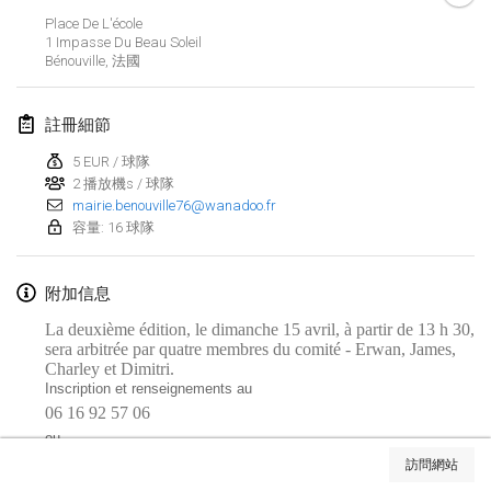
Place De L'école
Lumi Mölkky
1 Impasse Du Beau Soleil
2018年2月3日
|
芬蘭
Bénouville
,
法國
Tournoi de la St Valentin
註冊細節
2018年2月10日
|
法國
5 EUR / 球隊
2 播放機s / 球隊
Faschings-Mölkky
mairie.benouville76@wanadoo.fr
2018年2月11日
|
德國
容量: 16 球隊
Rakovnické mölkkování
附加信息
2018年2月24日
|
捷克共和國
La deuxième édition, le dimanche 15 avril, à partir de 13 h 30,
SM HalliMölkky - Finnish Championship
sera arbitrée par quatre membres du comité - Erwan, James,
Charley et Dimitri.
2018年2月24日
|
芬蘭
Inscription et renseignements au
06 16 92 57 06
Tournoi de l'ASSER
显示列表
ou
2018年2月24日
|
法國
06 31 00 09 28
訪問網站
显示
243
个
由
Mölkk Your World
策划