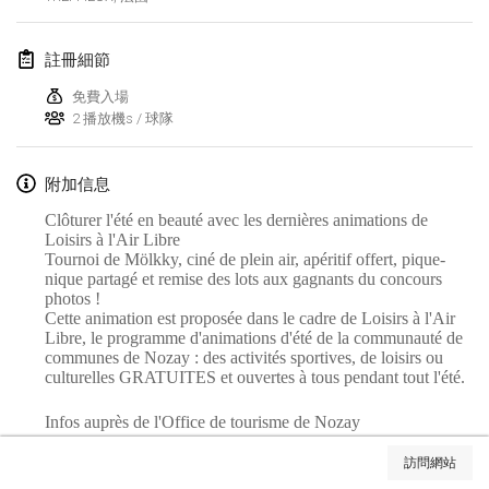
Lumi Mölkky
2018年2月3日
|
芬蘭
註冊細節
免費入場
Tournoi de la St Valentin
2 播放機s / 球隊
2018年2月10日
|
法國
附加信息
Faschings-Mölkky
2018年2月11日
|
德國
Clôturer l'été en beauté avec les dernières animations de
Loisirs à l'Air Libre
Tournoi de Mölkky, ciné de plein air, apéritif offert, pique-
Rakovnické mölkkování
nique partagé et remise des lots aux gagnants du concours
2018年2月24日
|
捷克共和國
photos !
Cette animation est proposée dans le cadre de Loisirs à l'Air
Libre, le programme d'animations d'été de la communauté de
SM HalliMölkky - Finnish Championship
communes de Nozay : des activités sportives, de loisirs ou
2018年2月24日
|
芬蘭
culturelles GRATUITES et ouvertes à tous pendant tout l'été.
Infos auprès de l'Office de tourisme de Nozay
Tournoi de l'ASSER
显示列表
2018年2月24日
|
法國
訪問網站
显示
243
个
由
Mölkk Your World
策划