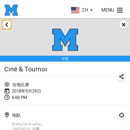
ZH
MENU
2018年1月
Open des rois de Mölkky
2018年1月21日
|
法國
存檔
Individuel du Garo
Ciné & Tournoi
2018年1月21日
|
法國
Tournoi d'Hiver
当地比赛
2018年1月27日
|
法國
2018年9月29日
6:00 PM
Tournoi de Mölkky - Lesfous Dubâtonvaigeois
2018年1月27日
|
法國
地點
Étang De Gruellau
2018年2月
TREFFIEUX
,
法國