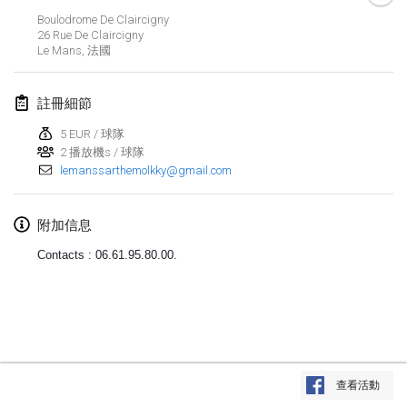
Boulodrome De Claircigny
Lumi Mölkky
26 Rue De Claircigny
2018年2月3日
|
芬蘭
Le Mans
,
法國
Tournoi de la St Valentin
註冊細節
2018年2月10日
|
法國
5 EUR / 球隊
2 播放機s / 球隊
Faschings-Mölkky
lemanssarthemolkky@gmail.com
2018年2月11日
|
德國
Rakovnické mölkkování
附加信息
2018年2月24日
|
捷克共和國
Contacts : 06.61.95.80.00.
SM HalliMölkky - Finnish Championship
2018年2月24日
|
芬蘭
Tournoi de l'ASSER
显示列表
2018年2月24日
|
法國
查看活動
显示
243
个
由
Mölkk Your World
策划