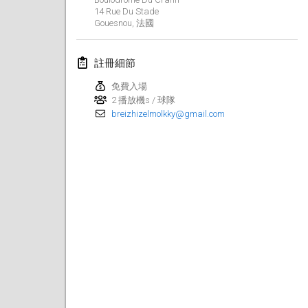
14 Rue Du Stade
Lumi Mölkky
Gouesnou
,
法國
2018年2月3日
|
芬蘭
註冊細節
Tournoi de la St Valentin
2018年2月10日
|
法國
免費入場
2 播放機s / 球隊
breizhizelmolkky@gmail.com
Faschings-Mölkky
2018年2月11日
|
德國
Rakovnické mölkkování
2018年2月24日
|
捷克共和國
SM HalliMölkky - Finnish Championship
2018年2月24日
|
芬蘭
Tournoi de l'ASSER
2018年2月24日
|
法國