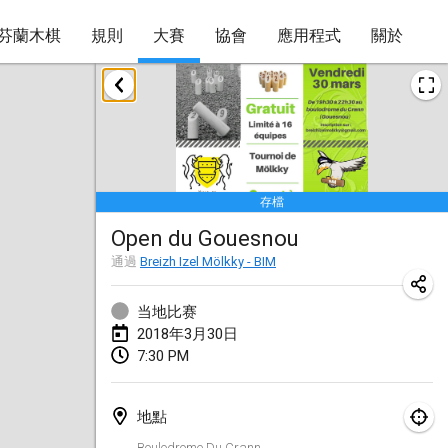
芬蘭木棋
規則
大賽
協會
應用程式
關於
2018年1月
Open des rois de Mölkky
2018年1月21日
|
法國
存檔
Individuel du Garo
Open du Gouesnou
2018年1月21日
|
法國
通過
Breizh Izel Mölkky - BIM
Tournoi d'Hiver
2018年1月27日
|
法國
当地比赛
2018年3月30日
Tournoi de Mölkky - Lesfous Dubâtonvaigeois
7:30 PM
2018年1月27日
|
法國
地點
2018年2月
Boulodrome Du Crann