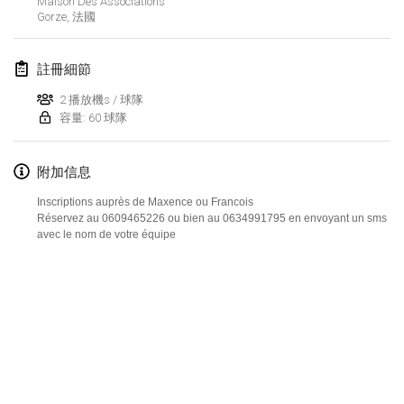
Maison Des Associations
Gorze
,
法國
Lumi Mölkky
2018年2月3日
|
芬蘭
註冊細節
Tournoi de la St Valentin
2 播放機s / 球隊
2018年2月10日
|
法國
容量: 60 球隊
Faschings-Mölkky
附加信息
2018年2月11日
|
德國
Inscriptions auprès de Maxence ou Francois
Réservez au 0609465226 ou bien au 0634991795 en envoyant un sms
Rakovnické mölkkování
avec le nom de votre équipe
2018年2月24日
|
捷克共和國
SM HalliMölkky - Finnish Championship
2018年2月24日
|
芬蘭
Tournoi de l'ASSER
显示列表
2018年2月24日
|
法國
显示
243
个
由
Mölkk Your World
策划