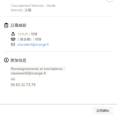
Classeenneuf Monsols - Stade
Lumi Mölkky
Monsols
,
法國
2018年2月3日
|
芬蘭
註冊細節
Tournoi de la St Valentin
2018年2月10日
|
法國
10 EUR / 球隊
2 播放機s / 球隊
classeen9@orange.fr
Faschings-Mölkky
2018年2月11日
|
德國
附加信息
Rakovnické mölkkování
Renseignements et inscriptions :
2018年2月24日
|
捷克共和國
classeen9@orange.fr
ou
SM HalliMölkky - Finnish Championship
06.61.11.73.79
2018年2月24日
|
芬蘭
Tournoi de l'ASSER
显示列表
2018年2月24日
|
法國
訪問網站
显示
243
个
由
Mölkk Your World
策划