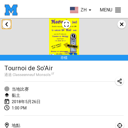
ZH
MENU
2018年1月
Open des rois de Mölkky
2018年1月21日
|
法國
存檔
Individuel du Garo
Tournoi de So'Air
2018年1月21日
|
法國
通過
Classeenneuf Monsols
Tournoi d'Hiver
2018年1月27日
|
法國
当地比赛
黏土
Tournoi de Mölkky - Lesfous Dubâtonvaigeois
2018年5月26日
1:00 PM
2018年1月27日
|
法國
2018年2月
地點