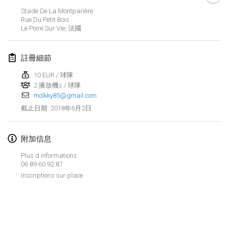
Stade De La Montparière
Lumi Mölkky
Rue Du Petit Bois
2018年2月3日
|
芬蘭
Le Poiré Sur Vie
,
法國
Tournoi de la St Valentin
註冊細節
2018年2月10日
|
法國
10 EUR / 球隊
2 播放機s / 球隊
Faschings-Mölkky
molkky85@gmail.com
2018年2月11日
|
德國
2018年6月2日
截止日期
:
Rakovnické mölkkování
2018年2月24日
|
捷克共和國
附加信息
Plus d informations:
SM HalliMölkky - Finnish Championship
06 89 60 92 87
2018年2月24日
|
芬蘭
Inscriptions sur place
Tournoi de l'ASSER
显示列表
2018年2月24日
|
法國
显示
243
个
由
Mölkk Your World
策划