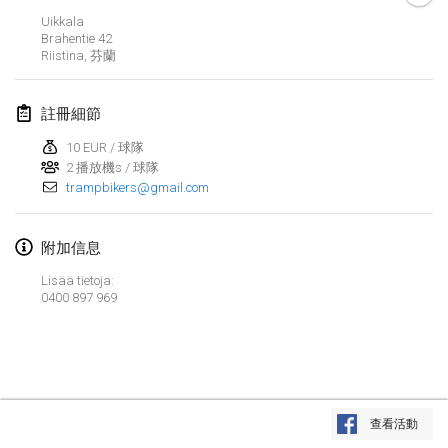
Uikkala
Lumi Mölkky
Brahentie 42
2018年2月3日
|
芬蘭
Riistina
,
芬蘭
Tournoi de la St Valentin
註冊細節
2018年2月10日
|
法國
10 EUR / 球隊
2 播放機s / 球隊
Faschings-Mölkky
trampbikers@gmail.com
2018年2月11日
|
德國
Rakovnické mölkkování
附加信息
2018年2月24日
|
捷克共和國
Lisää tietoja:
0400 897 969
SM HalliMölkky - Finnish Championship
2018年2月24日
|
芬蘭
Tournoi de l'ASSER
显示列表
2018年2月24日
|
法國
查看活動
显示
243
个
由
Mölkk Your World
策划