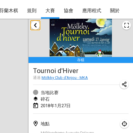
芬蘭木棋
規則
大賽
協會
應用程式
關於
2018年1月
Open des rois de Mölkky
2018年1月21日
|
法國
存檔
Individuel du Garo
Tournoi d'Hiver
2018年1月21日
|
法國
通過
Mölkky Club d'Anjou - MKA
Tournoi d'Hiver
2018年1月27日
|
法國
当地比赛
碎石
Tournoi de Mölkky - Lesfous Dubâtonvaigeois
2018年1月27日
2018年1月27日
|
法國
地點
2018年2月
Mölkkyodrome Auguste Delaune