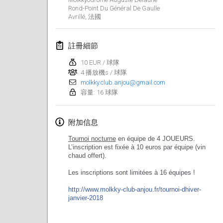
Rond-Point Du Général De Gaulle
Lumi Mölkky
Avrillé
,
法國
2018年2月3日
|
芬蘭
註冊細節
Tournoi de la St Valentin
2018年2月10日
|
法國
10 EUR / 球隊
4 播放機s / 球隊
molkky.club.anjou@gmail.com
Faschings-Mölkky
容量: 16 球隊
2018年2月11日
|
德國
附加信息
Rakovnické mölkkování
2018年2月24日
|
捷克共和國
Tournoi
nocturne
en équipe de 4 JOUEURS.
L’inscription est fixée à
10 euros par équipe
(vin
chaud offert).
SM HalliMölkky - Finnish Championship
2018年2月24日
|
芬蘭
Les inscriptions sont limitées à
16 équipes
!
http://
www.molkky-club-anjou.fr/
tournoi-dhiver-
Tournoi de l'ASSER
janvier-2018
2018年2月24日
|
法國