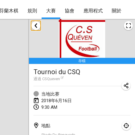
芬蘭木棋
規則
大賽
協會
應用程式
關於
2018年1月
Open des rois de Mölkky
2018年1月21日
|
法國
存檔
Individuel du Garo
Tournoi du CSQ
2018年1月21日
|
法國
通過
CSQueven
Tournoi d'Hiver
2018年1月27日
|
法國
当地比赛
2018年6月16日
Tournoi de Mölkky - Lesfous Dubâtonvaigeois
9:30 AM
2018年1月27日
|
法國
地點
2018年2月
Stade Du Ronquedo