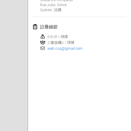
Rue Jules Simon
Lumi Mölkky
Quéven
,
法國
2018年2月3日
|
芬蘭
註冊細節
Tournoi de la St Valentin
2018年2月10日
|
法國
6 EUR / 球隊
2 播放機s / 球隊
web.csq@gmail.com
Faschings-Mölkky
2018年2月11日
|
德國
Rakovnické mölkkování
2018年2月24日
|
捷克共和國
SM HalliMölkky - Finnish Championship
2018年2月24日
|
芬蘭
Tournoi de l'ASSER
2018年2月24日
|
法國