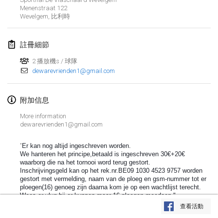
Menenstraat
122
Lumi Mölkky
Wevelgem
,
比利時
2018年2月3日
|
芬蘭
註冊細節
Tournoi de la St Valentin
2018年2月10日
|
法國
2 播放機s / 球隊
dewarevrienden1@gmail.com
Faschings-Mölkky
2018年2月11日
|
德國
附加信息
More information
Rakovnické mölkkování
dewarevrienden1@gmail.com
2018年2月24日
|
捷克共和國
"
Er kan nog altijd ingeschreven worden.
We hanteren het principe,betaald is ingeschreven 30€+20€
SM HalliMölkky - Finnish Championship
waarborg die na het tornooi word terug gestort.
2018年2月24日
|
芬蘭
Inschrijvingsgeld kan op het rek.nr.BE09 1030 4523 9757 worden
gestort met vermelding, naam van de ploeg en gsm-nummer tot er
ploegen(16) genoeg zijn daarna kom je op een wachtlijst terecht.
Tournoi de l'ASSER
显示列表
Wees er vlug bij er kunnen maar 16 ploegen meedoen."
2018年2月24日
|
法國
查看活動
显示
243
个
由
Mölkk Your World
策划