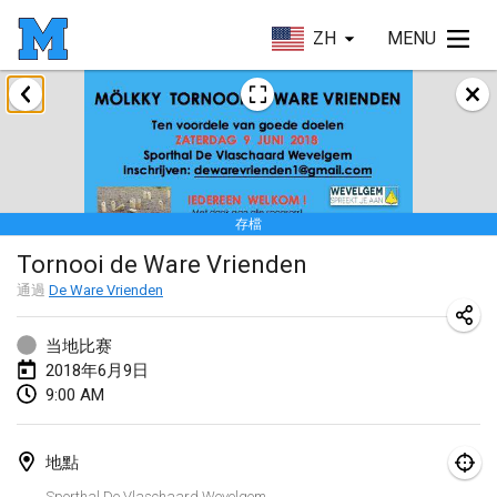
ZH
MENU
2018年1月
Open des rois de Mölkky
2018年1月21日
|
法國
存檔
Individuel du Garo
Tornooi de Ware Vrienden
2018年1月21日
|
法國
通過
De Ware Vrienden
Tournoi d'Hiver
2018年1月27日
|
法國
当地比赛
2018年6月9日
Tournoi de Mölkky - Lesfous Dubâtonvaigeois
9:00 AM
2018年1月27日
|
法國
地點
2018年2月
Sporthal De Vlaschaard Wevelgem