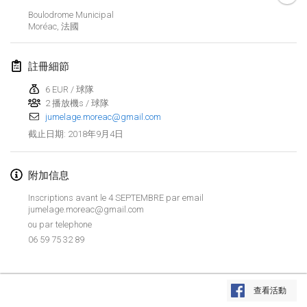
Boulodrome Municipal
Lumi Mölkky
Moréac
,
法國
2018年2月3日
|
芬蘭
註冊細節
Tournoi de la St Valentin
2018年2月10日
|
法國
6 EUR / 球隊
2 播放機s / 球隊
jumelage.moreac@gmail.com
Faschings-Mölkky
2018年9月4日
截止日期
:
2018年2月11日
|
德國
Rakovnické mölkkování
附加信息
2018年2月24日
|
捷克共和國
Inscriptions avant le 4 SEPTEMBRE par email
jumelage.moreac@gmail.com
SM HalliMölkky - Finnish Championship
ou par telephone
2018年2月24日
|
芬蘭
06 59 75 32 89
Tournoi de l'ASSER
显示列表
2018年2月24日
|
法國
查看活動
显示
243
个
由
Mölkk Your World
策划