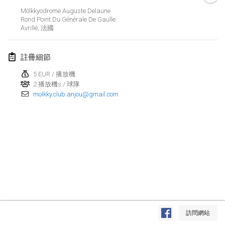
Mölkkyodrome Auguste Delaune
Lumi Mölkky
Rond Point Du Générale De Gaulle
2018年2月3日
|
芬蘭
Avrillé
,
法國
Tournoi de la St Valentin
註冊細節
2018年2月10日
|
法國
5 EUR / 播放機
2 播放機s / 球隊
Faschings-Mölkky
molkky.club.anjou@gmail.com
2018年2月11日
|
德國
Rakovnické mölkkování
2018年2月24日
|
捷克共和國
SM HalliMölkky - Finnish Championship
2018年2月24日
|
芬蘭
Tournoi de l'ASSER
显示列表
2018年2月24日
|
法國
訪問網站
显示
243
个
由
Mölkk Your World
策划