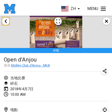
ZH
MENU
2018年1月
Open des rois de Mölkky
2018年1月21日
|
法國
存檔
Individuel du Garo
Open d'Anjou
2018年1月21日
|
法國
通過
Mölkky Club d'Anjou - MKA
Tournoi d'Hiver
2018年1月27日
|
法國
当地比赛
碎石
Tournoi de Mölkky - Lesfous Dubâtonvaigeois
2018年4月7日
10:00 AM
2018年1月27日
|
法國
2018年2月
地點