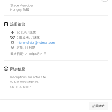
Stade Municipal
Lumi Mölkky
Hurigny
,
法國
2018年2月3日
|
芬蘭
註冊細節
Tournoi de la St Valentin
2018年2月10日
|
法國
10 EUR / 球隊
2 播放機s / 球隊
michonolivier@hotmail.com
Faschings-Mölkky
容量: 64 球隊
2018年2月11日
|
德國
2018年6月23日
截止日期
:
Rakovnické mölkkování
2018年2月24日
|
捷克共和國
附加信息
Inscriptions sur notre site
SM HalliMölkky - Finnish Championship
ou par message au:
2018年2月24日
|
芬蘭
06 08 02 68 87
Tournoi de l'ASSER
显示列表
2018年2月24日
|
法國
訪問網站
显示
243
个
由
Mölkk Your World
策划